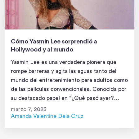
Cómo Yasmin Lee sorprendió a
Hollywood y al mundo
Yasmin Lee es una verdadera pionera que
rompe barreras y agita las aguas tanto del
mundo del entretenimiento para adultos como
de las películas convencionales. Conocida por
su destacado papel en “¿Qué pasó ayer?
Parte 2”, Yasmin ha cautivado al público con
marzo 7, 2025
su talento y carisma. Pero su influencia va más
Amanda Valentine Dela Cruz
allá de la pantalla; […]