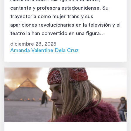
cantante y profesora estadounidense. Su
trayectoria como mujer trans y sus
apariciones revolucionarias en la televisión y el
teatro la han convertido en una figura
importante en la industria del entretenimiento
diciembre 28, 2025
y en una defensora de la comunidad
Amanda Valentine Dela Cruz
LGBTQIA+. Primeros años: los cimientos de
una artista Alexandra nació el […]