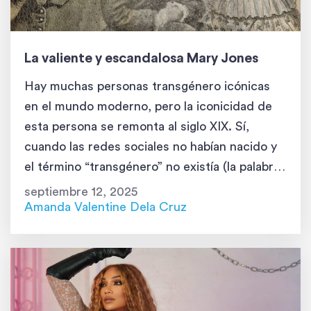
La valiente y escandalosa Mary Jones
Hay muchas personas transgénero icónicas
en el mundo moderno, pero la iconicidad de
esta persona se remonta al siglo XIX. Sí,
cuando las redes sociales no habían nacido y
el término “transgénero” no existía (la palabra
fue acuñada recién en 1965). Hoy, aprenderás
septiembre 12, 2025
sobre la vida de Mary Jones, una de las
Amanda Valentine Dela Cruz
mujeres transgénero más […]