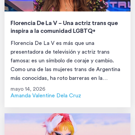
Florencia De La V – Una actriz trans que
inspira a la comunidad LGBTQ+
Florencia De La V es más que una
presentadora de televisión y actriz trans
famosa: es un símbolo de coraje y cambio.
Como una de las mujeres trans de Argentina
más conocidas, ha roto barreras en la
industria del entretenimiento y ha luchado por
mayo 14, 2026
los derechos de su comunidad. Primeros años
Amanda Valentine Dela Cruz
El recorrido de Florencia […]