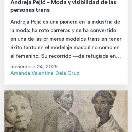
Andreja Pejić – Moda y visibilidad de las
personas trans
Andreja Pejić es una pionera en la industria de
la moda: ha roto barreras y se ha convertido
en una de las primeras modelos trans en tener
éxito tanto en el modelaje masculino como en
el femenino. Su recorrido ―de refugiada en
Bosnia y Herzegovina a icono internacional de
noviembre 24, 2025
la moda― es inspirador. Conocida por […]
Amanda Valentine Dela Cruz