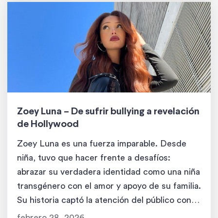
Zoey Luna – De sufrir bullying a revelación
de Hollywood
Zoey Luna es una fuerza imparable. Desde
niña, tuvo que hacer frente a desafíos:
abrazar su verdadera identidad como una niña
transgénero con el amor y apoyo de su familia.
Su historia captó la atención del público con el
documental Raising Zoey, donde se convirtió
febrero 28, 2026