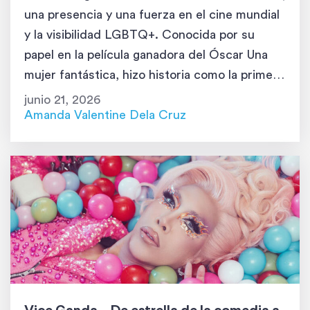
una presencia y una fuerza en el cine mundial
y la visibilidad LGBTQ+. Conocida por su
papel en la película ganadora del Óscar Una
mujer fantástica, hizo historia como la primera
persona abiertamente transgénero en ser
junio 21, 2026
presentadora en la ceremonia de los Premios
Amanda Valentine Dela Cruz
de la […]