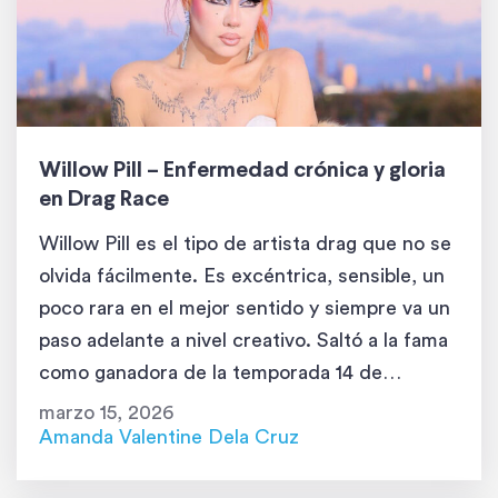
Willow Pill – Enfermedad crónica y gloria
en Drag Race
Willow Pill es el tipo de artista drag que no se
olvida fácilmente. Es excéntrica, sensible, un
poco rara en el mejor sentido y siempre va un
paso adelante a nivel creativo. Saltó a la fama
como ganadora de la temporada 14 de
RuPaul’s Drag Race, y no solo caminó por la
marzo 15, 2026
pasarela: la redefinió. […]
Amanda Valentine Dela Cruz