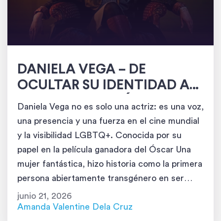
DANIELA VEGA – DE
OCULTAR SU IDENTIDAD A
BRILLAR EN LOS ÓSCAR
Daniela Vega no es solo una actriz: es una voz,
una presencia y una fuerza en el cine mundial
y la visibilidad LGBTQ+. Conocida por su
papel en la película ganadora del Óscar Una
mujer fantástica, hizo historia como la primera
persona abiertamente transgénero en ser
presentadora en la ceremonia de los Premios
junio 21, 2026
de la […]
Amanda Valentine Dela Cruz