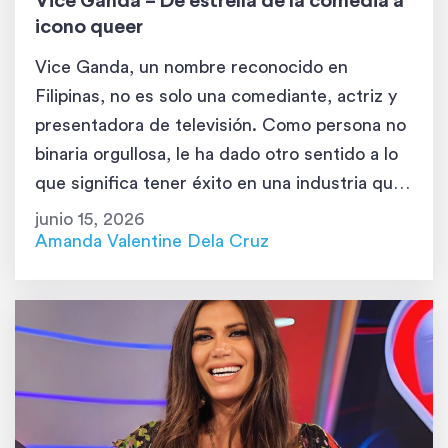
Vice Ganda – De estrella de la comedia a
icono queer
Vice Ganda, un nombre reconocido en
Filipinas, no es solo una comediante, actriz y
presentadora de televisión. Como persona no
binaria orgullosa, le ha dado otro sentido a lo
que significa tener éxito en una industria que
suele estar limitada por los estándares
junio 15, 2026
tradicionales. Con su humor contagioso, su
Amanda Valentine Dela Cruz
personalidad magnética y su autenticidad sin
[…]