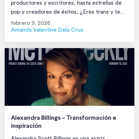
productores y escritores, hasta estrellas de
pop y creadores de éxitos. ¿Eres trans y te
gustaría ser cantante? ¿O tal vez solo buscas
febrero 9, 2026
una canción para agregar a tu lista de
Amanda Valentine Dela Cruz
reproducción? ¡Entonces, estás de suerte!
Porque hoy armamos una lista de […]
Alexandra Billings – Transformación e
inspiración
Alexandra Scott Billings es una actriz,