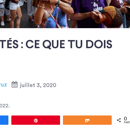
TÉS : CE QUE TU DOIS
ruz
juillet 3, 2020
2022
.
0
gez
Épingle
Partagez
PAR