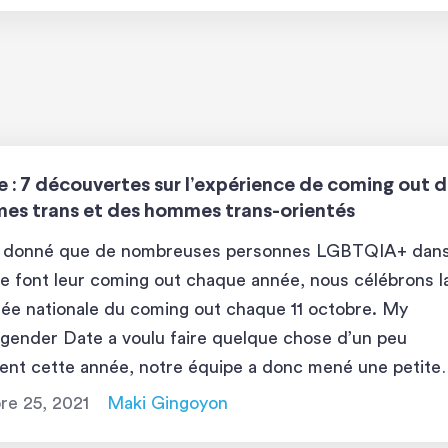
e : 7 découvertes sur l’expérience de coming out 
es trans et des hommes trans-orientés
t donné que de nombreuses personnes LGBTQIA+ dans
 font leur coming out chaque année, nous célébrons l
ée nationale du coming out chaque 11 octobre. My
gender Date a voulu faire quelque chose d’un peu
rent cette année, notre équipe a donc mené une petite
 pour évaluer l’expérience de coming out des […]
re 25, 2021
Maki Gingoyon