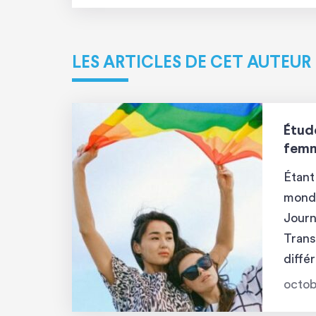
LES ARTICLES DE CET AUTEUR
Étud
femm
Étan
monde
Journ
Trans
diffé
étude
octob