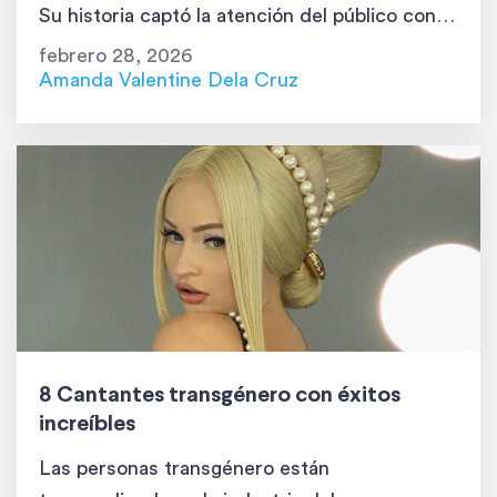
Su historia captó la atención del público con el
documental Raising Zoey, donde se convirtió
febrero 28, 2026
en vocera clave para las juventudes
Amanda Valentine Dela Cruz
transgénero. Ahora, está conquistando […]
8 Cantantes transgénero con éxitos
increíbles
Las personas transgénero están