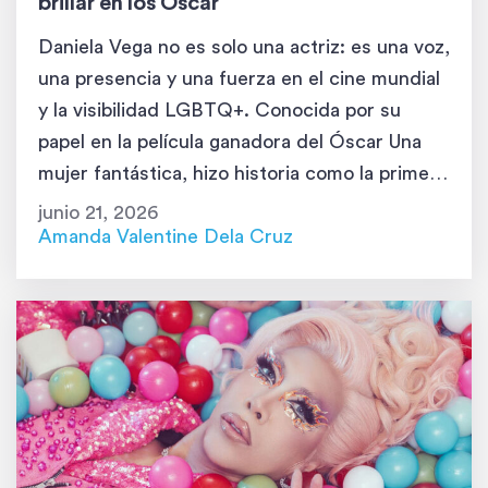
brillar en los Óscar
Daniela Vega no es solo una actriz: es una voz,
una presencia y una fuerza en el cine mundial
y la visibilidad LGBTQ+. Conocida por su
papel en la película ganadora del Óscar Una
mujer fantástica, hizo historia como la primera
persona abiertamente transgénero en ser
junio 21, 2026
presentadora en la ceremonia de los Premios
Amanda Valentine Dela Cruz
de la […]