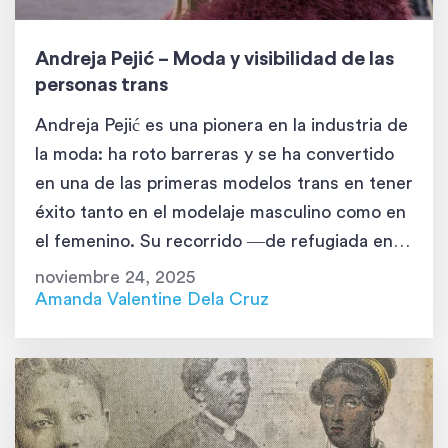
Andreja Pejić – Moda y visibilidad de las
personas trans
Andreja Pejić es una pionera en la industria de
la moda: ha roto barreras y se ha convertido
en una de las primeras modelos trans en tener
éxito tanto en el modelaje masculino como en
el femenino. Su recorrido ―de refugiada en
Bosnia y Herzegovina a icono internacional de
noviembre 24, 2025
la moda― es inspirador. Conocida por […]
Amanda Valentine Dela Cruz