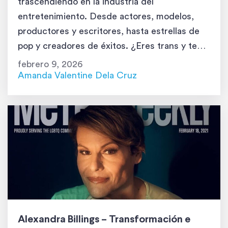
trascendiendo en la industria del
entretenimiento. Desde actores, modelos,
productores y escritores, hasta estrellas de
pop y creadores de éxitos. ¿Eres trans y te
gustaría ser cantante? ¿O tal vez solo buscas
febrero 9, 2026
una canción para agregar a tu lista de
Amanda Valentine Dela Cruz
reproducción? ¡Entonces, estás de suerte!
Porque hoy armamos una lista de […]
Alexandra Billings – Transformación e