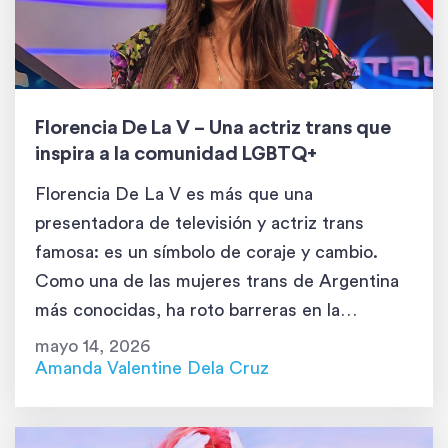
Florencia De La V – Una actriz trans que
inspira a la comunidad LGBTQ+
Florencia De La V es más que una
presentadora de televisión y actriz trans
famosa: es un símbolo de coraje y cambio.
Como una de las mujeres trans de Argentina
más conocidas, ha roto barreras en la
industria del entretenimiento y ha luchado por
mayo 14, 2026
los derechos de su comunidad. Primeros años
Amanda Valentine Dela Cruz
El recorrido de Florencia […]