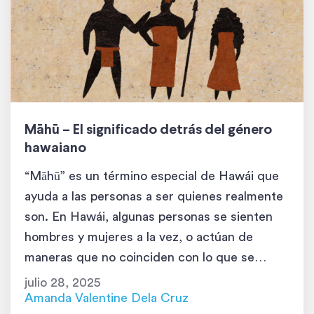
Māhū – El significado detrás del género
hawaiano
“Māhū” es un término especial de Hawái que
ayuda a las personas a ser quienes realmente
son. En Hawái, algunas personas se sienten
hombres y mujeres a la vez, o actúan de
maneras que no coinciden con lo que se
espera. A estas personas se las llama “māhū” y
julio 28, 2025
son importantes en las comunidades
Amanda Valentine Dela Cruz