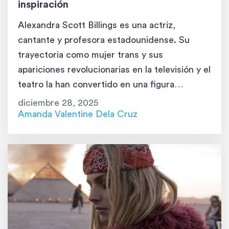
inspiración
Alexandra Scott Billings es una actriz,
cantante y profesora estadounidense. Su
trayectoria como mujer trans y sus
apariciones revolucionarias en la televisión y el
teatro la han convertido en una figura
importante en la industria del entretenimiento
diciembre 28, 2025
y en una defensora de la comunidad
Amanda Valentine Dela Cruz
LGBTQIA+. Primeros años: los cimientos de
una artista Alexandra nació el […]