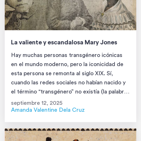
La valiente y escandalosa Mary Jones
Hay muchas personas transgénero icónicas
en el mundo moderno, pero la iconicidad de
esta persona se remonta al siglo XIX. Sí,
cuando las redes sociales no habían nacido y
el término “transgénero” no existía (la palabra
fue acuñada recién en 1965). Hoy, aprenderás
septiembre 12, 2025
sobre la vida de Mary Jones, una de las
Amanda Valentine Dela Cruz
mujeres transgénero más […]