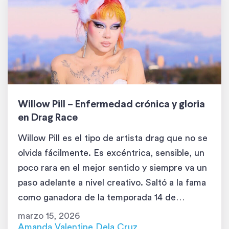
Willow Pill – Enfermedad crónica y gloria
en Drag Race
Willow Pill es el tipo de artista drag que no se
olvida fácilmente. Es excéntrica, sensible, un
poco rara en el mejor sentido y siempre va un
paso adelante a nivel creativo. Saltó a la fama
como ganadora de la temporada 14 de
RuPaul’s Drag Race, y no solo caminó por la
marzo 15, 2026
pasarela: la redefinió. […]
Amanda Valentine Dela Cruz