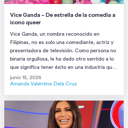
Vice Ganda – De estrella de la comedia a
icono queer
Vice Ganda, un nombre reconocido en
Filipinas, no es solo una comediante, actriz y
presentadora de televisión. Como persona no
binaria orgullosa, le ha dado otro sentido a lo
que significa tener éxito en una industria que
suele estar limitada por los estándares
junio 15, 2026
tradicionales. Con su humor contagioso, su
Amanda Valentine Dela Cruz
personalidad magnética y su autenticidad sin
[…]