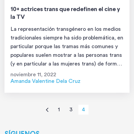
10+ actrices trans que redefinen el cine y
la TV
La representación transgénero en los medios
tradicionales siempre ha sido problemática, en
particular porque las tramas más comunes y
populares suelen mostrar a las personas trans
(y en particular a las mujeres trans) de forma
negativa. Pero hay excepciones a estas
noviembre 11, 2022
temáticas depresivas. Algunas tal vez te
Amanda Valentine Dela Cruz
sorprendan y puede que otras ya te resulten
[…]
1
3
4