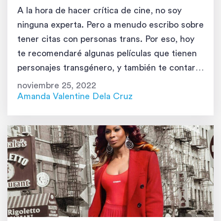
A la hora de hacer crítica de cine, no soy
ninguna experta. Pero a menudo escribo sobre
tener citas con personas trans. Por eso, hoy
te recomendaré algunas películas que tienen
personajes transgénero, y también te contaré
por qué deberías verlas. De más está decir
noviembre 25, 2022
que puedes ver películas del género que te
Amanda Valentine Dela Cruz
guste y […]