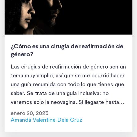
¿Cómo es una cirugía de reafirmación de
género?
Las cirugías de reafirmación de género son un
tema muy amplio, así que se me ocurrió hacer
una guía resumida con todo lo que tienes que
saber. Se trata de una guía inclusiva: no
veremos solo la neovagina. Si llegaste hasta
aquí y eres un hombre trans, ¡continúa
enero 20, 2023
leyendo! ¿Qué es una cirugía de reafirmación
Amanda Valentine Dela Cruz
[…]