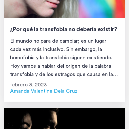
¿Por qué la transfobia no debería existir?
El mundo no para de cambiar; es un lugar
cada vez más inclusivo. Sin embargo, la
homofobia y la transfobia siguen existiendo.
Hoy vamos a hablar del origen de la palabra
transfobia y de los estragos que causa en la
humanidad. Si no te interesa aceptar a las
febrero 3, 2023
personas que son diferentes a ti, puedes […]
Amanda Valentine Dela Cruz