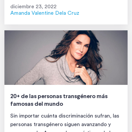
hablar sobre mi verdadera identidad de
diciembre 23, 2022
género y sobre las primeras etapas que
Amanda Valentine Dela Cruz
atraviesa una […]
20+ de las personas transgénero más
famosas del mundo
Sin importar cuánta discriminación sufran, las
personas transgénero siguen avanzando y