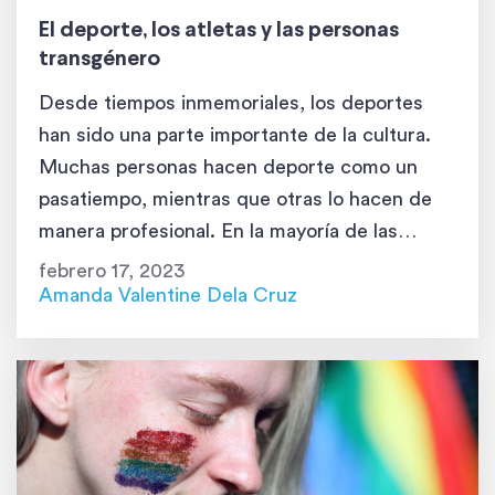
El deporte, los atletas y las personas
transgénero
Desde tiempos inmemoriales, los deportes
han sido una parte importante de la cultura.
Muchas personas hacen deporte como un
pasatiempo, mientras que otras lo hacen de
manera profesional. En la mayoría de las
actividades deportivas, existe la competencia.
febrero 17, 2023
Y las competencias tienen primeros,
Amanda Valentine Dela Cruz
segundos y terceros puestos. Es sobre todo
por el tema de la […]