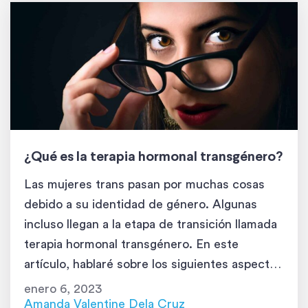
¿Qué es la terapia hormonal transgénero?
Las mujeres trans pasan por muchas cosas
debido a su identidad de género. Algunas
incluso llegan a la etapa de transición llamada
terapia hormonal transgénero. En este
artículo, hablaré sobre los siguientes aspectos
de la terapia hormonal transgénero: Es
enero 6, 2023
importante tener en cuenta que este artículo
Amanda Valentine Dela Cruz