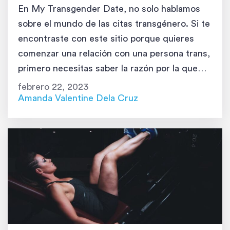
En My Transgender Date, no solo hablamos
sobre el mundo de las citas transgénero. Si te
encontraste con este sitio porque quieres
comenzar una relación con una persona trans,
primero necesitas saber la razón por la que
son como son. Si eres una persona que busca
febrero 22, 2023
respuestas, aprenderás mucho sobre la
Amanda Valentine Dela Cruz
disforia de género. Sigue […]