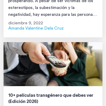
prosperando. A pesar de ser víctimas de los
estereotipos, la subestimación y la
negatividad, hay esperanza para las personas
trans. Hoy, vas a leer sobre muchas personas
diciembre 9, 2022
trans que son famosas. En la lista, no
Amanda Valentine Dela Cruz
incluimos solamente a mujeres trans. No
importa cuál es […]
10+ películas transgénero que debes ver
(Edición 2026)