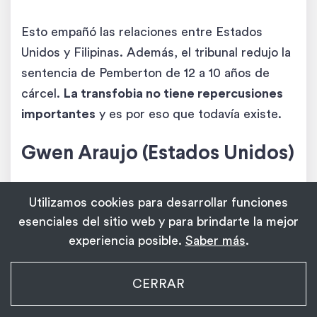
Esto empañó las relaciones entre Estados
Unidos y Filipinas. Además, el tribunal redujo la
sentencia de Pemberton de 12 a 10 años de
cárcel.
La transfobia no tiene repercusiones
importantes
y es por eso que todavía existe.
Gwen Araujo (Estados Unidos)
Puede que el
asesinato de Gwen Araujo
sea
Utilizamos cookies para desarrollar funciones
unos de los crímenes contra personas trans
esenciales del sitio web y para brindarte la mejor
más horripilantes de todos los tiempos. Su vida
experiencia posible.
Saber más
.
inspiró una película y, después de su muerte, se
organizaron innumerables manifestaciones.
My Transgender Date
CERRAR
×
Descargar
¡Descarga la aplicación!
1.139
La noche del
3 de octubre de 2002
, Gwen