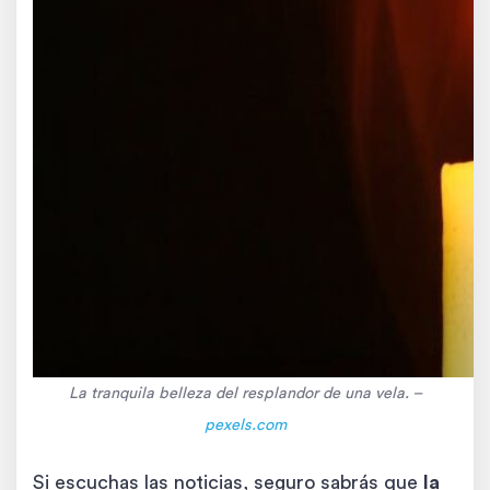
La tranquila belleza del resplandor de una vela. –
pexels
.com
Si escuchas las noticias, seguro sabrás que
la