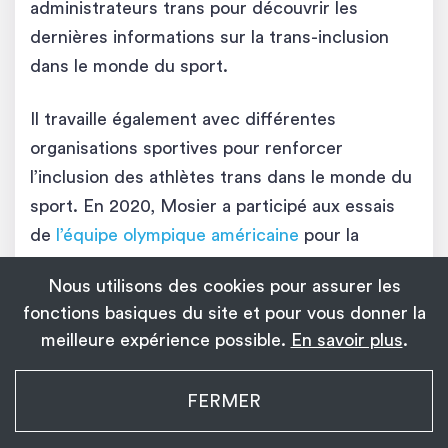
administrateurs trans pour découvrir les
dernières informations sur la trans-inclusion
dans le monde du sport.
Il travaille également avec différentes
organisations sportives pour renforcer
l’inclusion des athlètes trans dans le monde du
sport. En 2020, Mosier a participé aux essais
de
l’équipe olympique américaine
pour la
course de 50 km. Il n’a pas été classé parce
Nous utilisons des cookies pour assurer les
qu’il se blessa pendant la course.
fonctions basiques du site et pour vous donner la
meilleure expérience possible.
En savoir plus
.
Suivez
Chris Mosier:
Facebook
|
Instagram
|
Threads
|
Youtube
|
TikTok
|
Site Officiel
My Transgender Date
FERMER
×
Installer
Installez l’application !
1 139
Lia Thomas