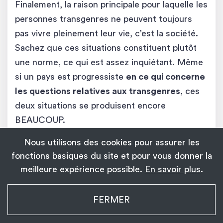
Finalement, la raison principale pour laquelle les
personnes transgenres ne peuvent toujours
pas vivre pleinement leur vie, c’est la société.
Sachez que ces situations constituent plutôt
une norme, ce qui est assez inquiétant. Même
si un pays est progressiste
en ce qui concerne
les questions relatives aux transgenres
, ces
deux situations se produisent encore
BEAUCOUP.
Nous utilisons des cookies pour assurer les
Discrimination sur le marché
fonctions basiques du site et pour vous donner la
du travail
meilleure expérience possible.
En savoir plus
.
La discrimination à l’égard des femmes
My Transgender Date
FERMER
×
Installer
Installez l’application !
transgenres
sur le marché du travail est
1 139
encore apparente dans de nombreux pays.