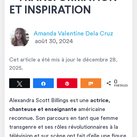
ET INSPIRATION
Amanda Valentine Dela Cruz
août 30, 2024
Cet article a été mis à jour le
décembre 28,
2025
.
0
Tweetez
Partagez
Épingle
Partagez
PARTAGES
Alexandra Scott Billings est une
actrice,
chanteuse et enseignante
américaine
reconnue. Son parcours en tant que femme
transgenre et ses rôles révolutionnaires à la
télévision et sur scène ont fait d’elle une figure