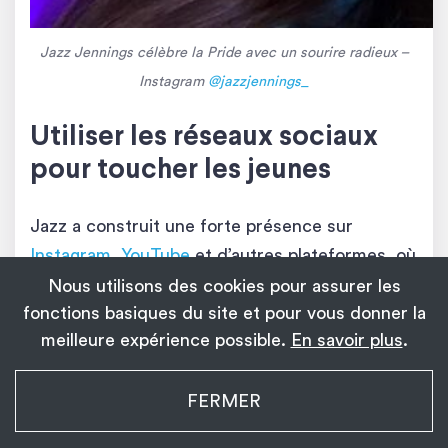
Jazz Jennings célèbre la Pride avec un sourire radieux
–
Instagram
@jazzjennings_
Utiliser les réseaux sociaux
pour toucher les jeunes
Jazz a construit une forte présence sur
Instagram
,
YouTube
et d’autres plateformes, où
elle partage
des moments de sa vie, ses
Nous utilisons des cookies pour assurer les
engagements, et des messages positifs
sur
fonctions basiques du site et pour vous donner la
meilleure expérience possible.
En savoir plus
.
l’acceptation de soi.
My Transgender Date
Ses publications, allant des étapes personnelles
FERMER
×
Installer
Installez l’application !
aux messages militants, encouragent les jeunes
1 139