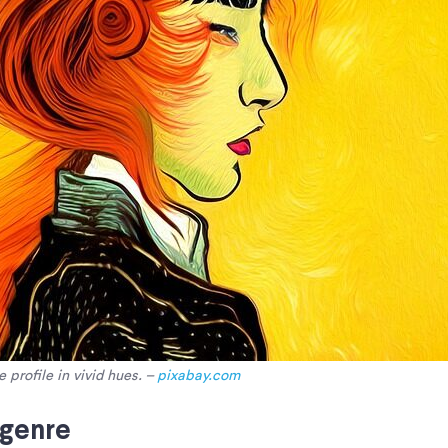
e profile in vivid hues. –
pixabay.com
 genre