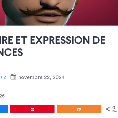
NRE ET EXPRESSION DE
ANCES
ruz
novembre 22, 2024
025
.
0
gez
Épingle
Partagez
PAR