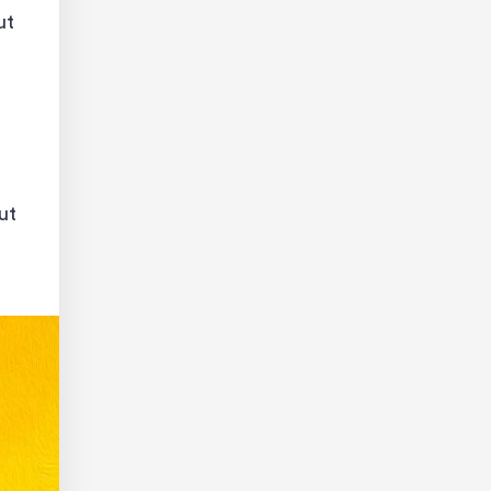
ut
ut