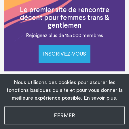
Le premier site de rencontre
décent pour femmes trans &
gentlemen
Rejoignez plus de 155 000 membres
INSCRIVEZ-VOUS
Nous utilisons des cookies pour assurer les
fonctions basiques du site et pour vous donner la
À PROPOS DE L’AUTEUR
meilleure expérience possible.
En savoir plus
.
My Transgender Date
FERMER
×
Installer
Installez l’application !
1 139