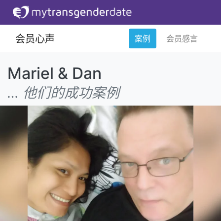
会员心声
案例
会员感言
Mariel & Dan
… 他们的成功案例