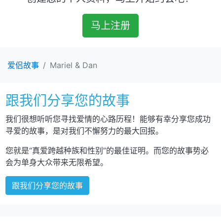
马上注册
爱侣故事
Mariel & Dan
跟我们分享您的故事
我们很想听听您寻找爱情的心路历程！能够有幸分享您成功
寻爱的故事，是对我们不懈努力的最大回报。
您就是“真爱跨越种族和性别”的最佳证明。而您的故事势必
会为单身大众带来无限希望。
跟我们分享您的故事