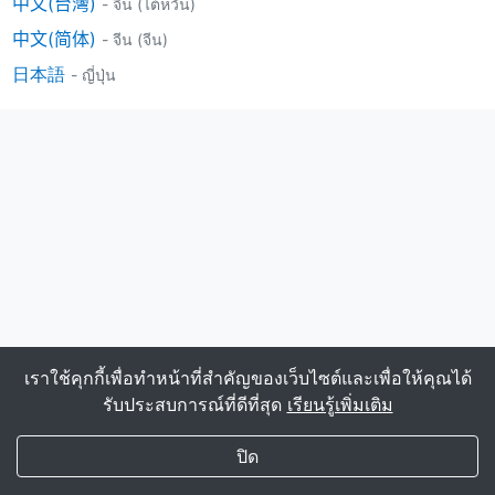
中文(台灣)
- จีน (ไต้หวัน)
中文(简体)
- จีน (จีน)
日本語
- ญี่ปุ่น
เราใช้คุกกี้เพื่อทำหน้าที่สำคัญของเว็บไซต์และเพื่อให้คุณได้
รับประสบการณ์ที่ดีที่สุด
เรียนรู้เพิ่มเติม
My Transgender Date
×
รับ
รับแอป!
ปิด
(588)